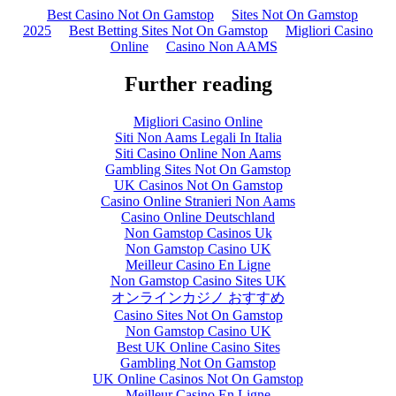
Best Casino Not On Gamstop
Sites Not On Gamstop
2025
Best Betting Sites Not On Gamstop
Migliori Casino
Online
Casino Non AAMS
Further reading
Migliori Casino Online
Siti Non Aams Legali In Italia
Siti Casino Online Non Aams
Gambling Sites Not On Gamstop
UK Casinos Not On Gamstop
Casino Online Stranieri Non Aams
Casino Online Deutschland
Non Gamstop Casinos Uk
Non Gamstop Casino UK
Meilleur Casino En Ligne
Non Gamstop Casino Sites UK
オンラインカジノ おすすめ
Casino Sites Not On Gamstop
Non Gamstop Casino UK
Best UK Online Casino Sites
Gambling Not On Gamstop
UK Online Casinos Not On Gamstop
Meilleur Casino En Ligne