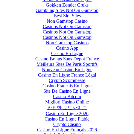
Gokken Zonder Cruks
Gambling Sites Not On Gamstop
Best Slot Sites
Non Gamstop Casino
Casinos Not On Gamstop
Casinos Not On Gamstop
Casinos Not On Gamstop
Non Gamstop Casinos
Casino App
Casino En Ligne
Casino Bonus Sans Depot France
Meilleurs Sites De Paris Sportifs
Nouveau Casino En Ligne
Casino En Ligne France Légal
Crypto Scommesse
Casino Francais En Ligne
Site De Casino En Ligne
Casino Bitcoin
Migliori Casino Online
안전한 토토사이트
Casino En Ligne 2026
Casino En Ligne Fiable
Crypto Casino
Casino En Ligne Français 2026