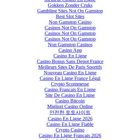
Gokken Zonder Cruks
Gambling Sites Not On Gamstop
Best Slot Sites
Non Gamstop Casino
Casinos Not On Gamstop
Casinos Not On Gamstop
Casinos Not On Gamstop
Non Gamstop Casinos
Casino App
Casino En Ligne
Casino Bonus Sans Depot France
Meilleurs Sites De Paris Sportifs
Nouveau Casino En Ligne
Casino En Ligne France Légal
Crypto Scommesse
Casino Francais En Ligne
Site De Casino En Ligne
Casino Bitcoin
Migliori Casino Online
안전한 토토사이트
Casino En Ligne 2026
Casino En Ligne Fiable
Crypto Casino
Casino En Ligne Français 2026